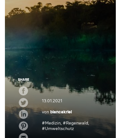
SHARE
13.01.2021
von
biancakriel
#
Medizin
, #
Regenwald
,
#
Umweltschutz