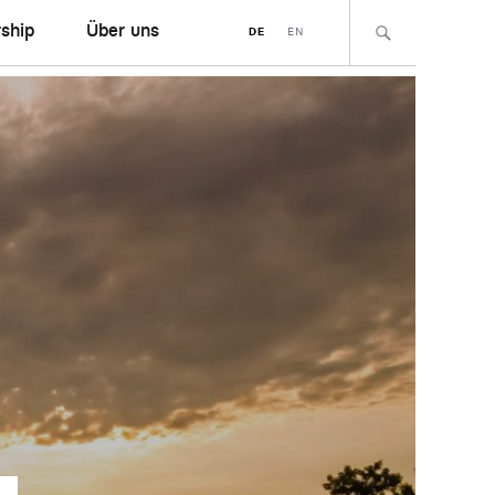
ship
Über uns
DE
EN