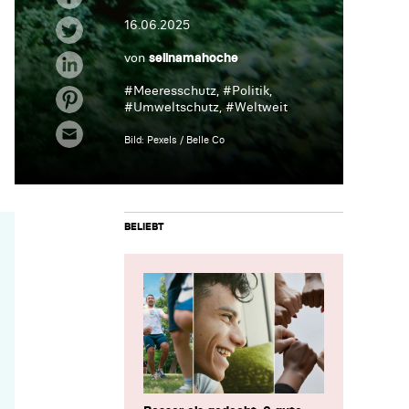
16.06.2025
von
selinamahoche
#
Meeresschutz
, #
Politik
,
#
Umweltschutz
, #
Weltweit
Bild: Pexels / Belle Co
BELIEBT