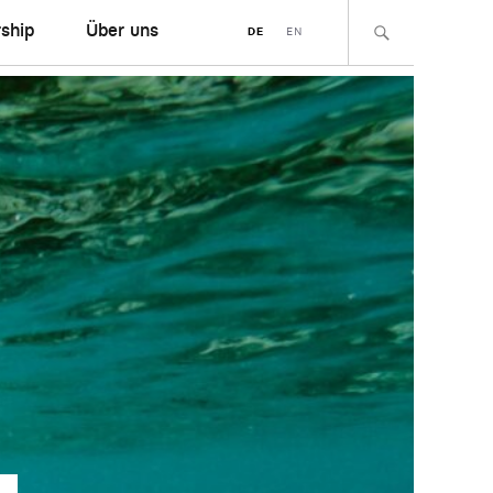
ship
Über uns
DE
EN