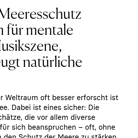
n Meeresschutz
m für mentale
Musikszene,
ugt natürliche
er Weltraum oft besser erforscht ist
e. Dabei ist eines sicher: Die
hätze, die vor allem diverse
ür sich beanspruchen – oft, ohne
 den Schutz der Meere zu stärken,