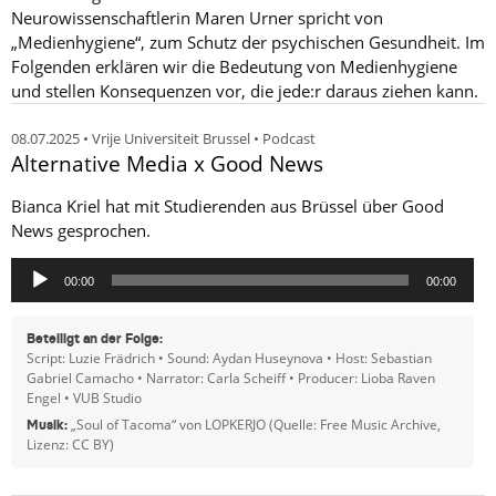
Neurowissenschaftlerin Maren Urner spricht von
„Medienhygiene“, zum Schutz der psychischen Gesundheit. Im
Folgenden erklären wir die Bedeutung von Medienhygiene
und stellen Konsequenzen vor, die jede:r daraus ziehen kann.
08.07.2025 • Vrije Universiteit Brussel • Podcast
Alternative Media x Good News
Bianca Kriel hat mit Studierenden aus Brüssel über Good
News gesprochen.
Audio-
00:00
00:00
Player
Beteiligt an der Folge:
Script: Luzie Frädrich • Sound: Aydan Huseynova • Host: Sebastian
Gabriel Camacho • Narrator: Carla Scheiff • Producer: Lioba Raven
Engel • VUB Studio
„Soul of Tacoma“ von LOPKERJO (Quelle: Free Music Archive,
Musik:
Lizenz: CC BY)