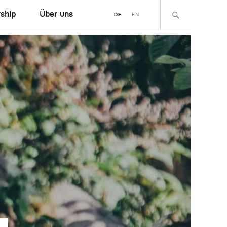
ship
Über uns
DE
EN