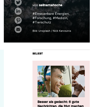
von
selinamahoche
#
Erneuerbare Energien
,
#
Forschung
, #
Medizin
,
#
Tierschutz
Bild: Unsplash / Nick Karvounis
BELIEBT
Besser als gedacht: 6 gute
Nachrichten, die Mut machen