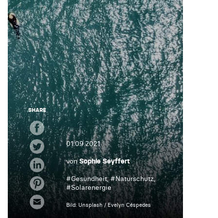
SHARE
01.09.2021
von
Sophie Seyffert
#
Gesundheit
, #
Naturschutz
,
#
Solarenergie
Bild: Unsplash / Evelyn Céspedes