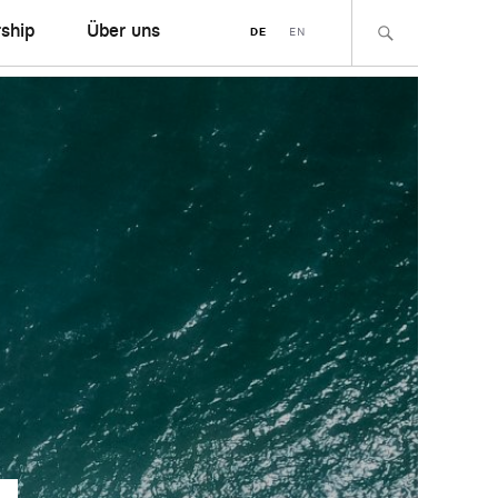
ship
Über uns
DE
EN