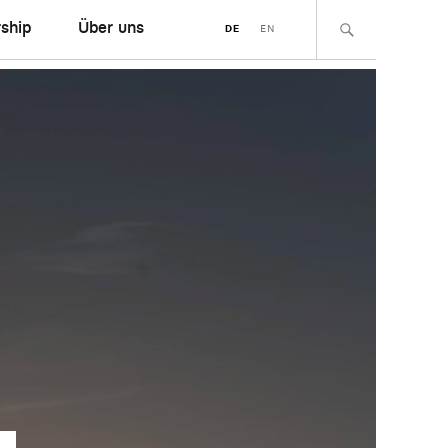
ship
Über uns
DE
EN