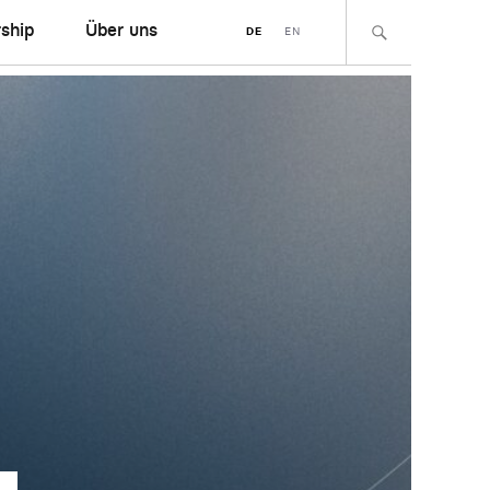
ship
Über uns
DE
EN