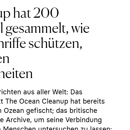
up hat 200
l gesammelt, wie
nriffe schützen,
en
heiten
ichten aus aller Welt: Das
kt The Ocean Cleanup hat bereits
 Ozean gefischt; das britische
ne Archive, um seine Verbindung
n Menschen untersuchen zu lassen;