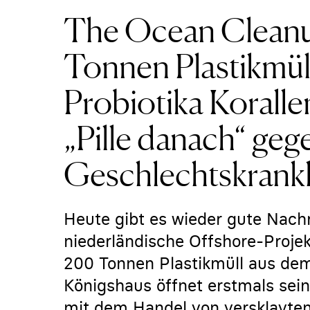
The Ocean Clean
Tonnen Plastikmül
Probiotika Koralle
„Pille danach“ geg
Geschlechtskrank
Heute gibt es wieder gute Nachr
niederländische Offshore-Proje
200 Tonnen Plastikmüll aus dem
Königshaus öffnet erstmals sei
mit dem Handel von versklavte