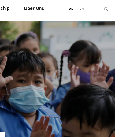
ship
Über uns
DE
EN