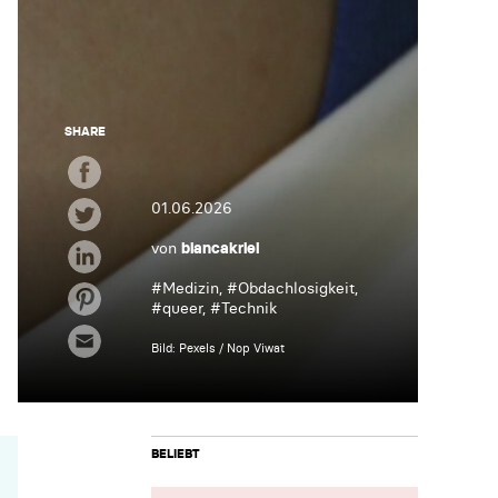
SHARE
01.06.2026
von
biancakriel
#
Medizin
, #
Obdachlosigkeit
,
#
queer
, #
Technik
Bild: Pexels / Nop Viwat
BELIEBT