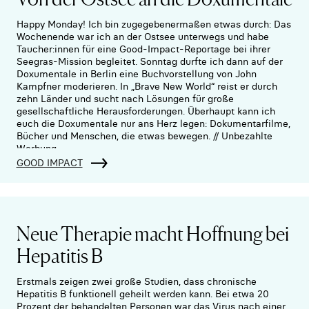
Happy Monday! Ich bin zugegebenermaßen etwas durch: Das
Wochenende war ich an der Ostsee unterwegs und habe
Taucher:innen für eine Good-Impact-Reportage bei ihrer
Seegras-Mission begleitet. Sonntag durfte ich dann auf der
Doxumentale in Berlin eine Buchvorstellung von John
Kampfner moderieren. In „Brave New World“ reist er durch
zehn Länder und sucht nach Lösungen für große
gesellschaftliche Herausforderungen. Überhaupt kann ich
euch die Doxumentale nur ans Herz legen: Dokumentarfilme,
Bücher und Menschen, die etwas bewegen. // Unbezahlte
Werbung.
GOOD IMPACT
Neue Therapie macht Hoffnung bei
Hepatitis B
Erstmals zeigen zwei große Studien, dass chronische
Hepatitis B funktionell geheilt werden kann. Bei etwa 20
Prozent der behandelten Personen war das Virus nach einer