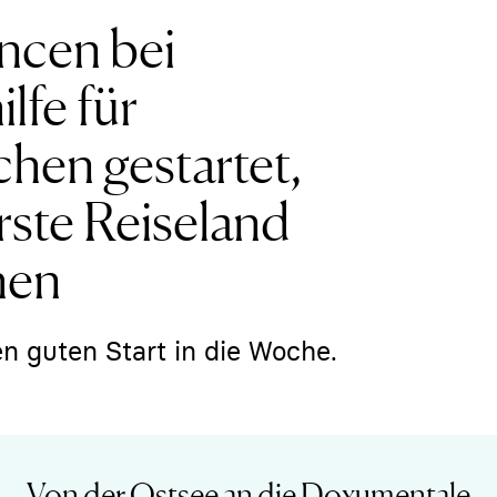
ncen bei
lfe für
en gestartet,
erste Reiseland
hen
n guten Start in die Woche.
Von der Ostsee an die Doxumentale