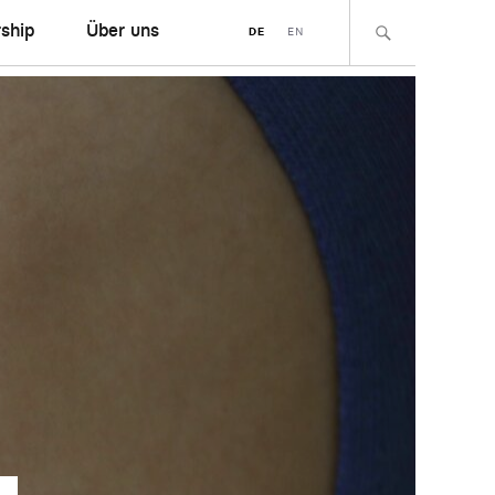
ship
Über uns
DE
EN