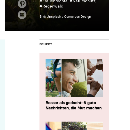
#
Frauenrechte
, #
Naturschutz
,
#
Regenwald
Bild: Unsplash / Conscious Design
BELIEBT
Besser als gedacht: 6 gute
Nachrichten, die Mut machen