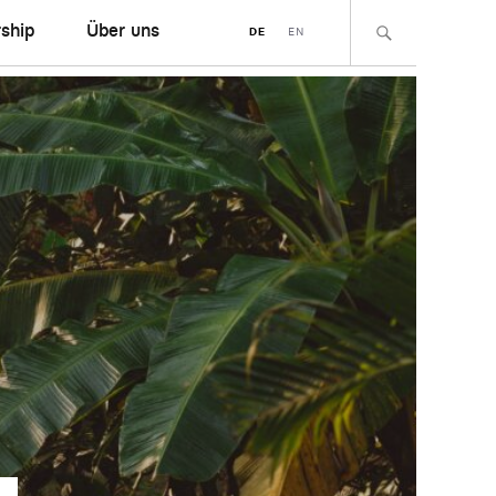
ship
Über uns
DE
EN