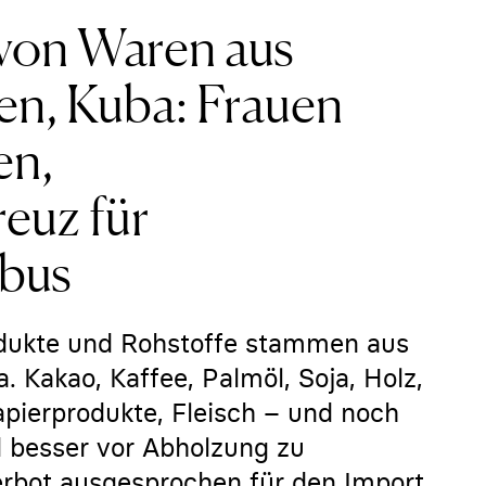
von Waren aus
en, Kuba: Frauen
en,
euz für
bus
rodukte und Rohstoffe stammen aus
. Kakao, Kaffee, Palmöl, Soja, Holz,
pierprodukte, Fleisch – und noch
 besser vor Abholzung zu
Verbot ausgesprochen für den Import