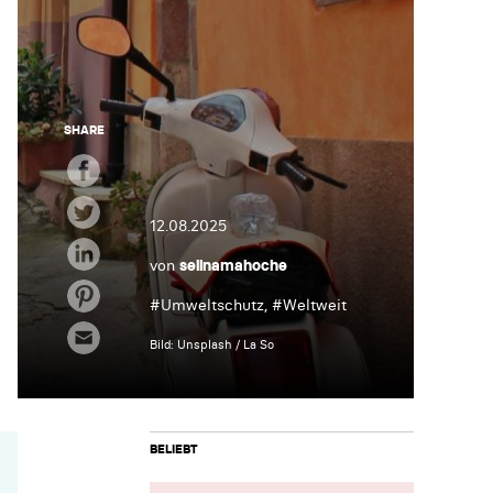
SHARE
12.08.2025
von
selinamahoche
#
Umweltschutz
, #
Weltweit
Bild: Unsplash / La So
BELIEBT