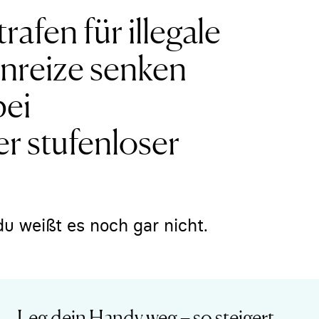
trafen für illegale
nreize senken
bei
er stufenloser
du weißt es noch gar nicht.
Leg dein Handy weg – so steigert