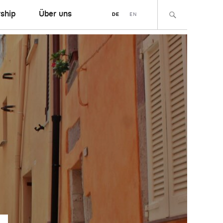
ship
Über uns
DE
EN