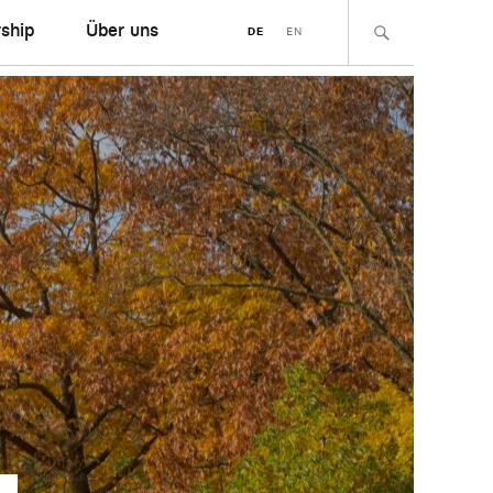
ship
Über uns
DE
EN