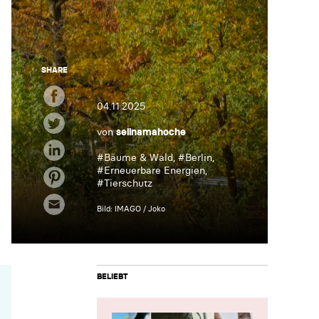
SHARE
04.11.2025
von
selinamahoche
#
Bäume & Wald
, #
Berlin
,
#
Erneuerbare Energien
,
#
Tierschutz
Bild: IMAGO / Joko
BELIEBT