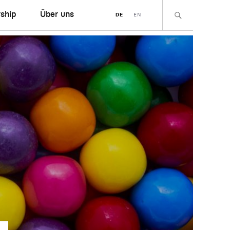
ship
Über uns
DE
EN