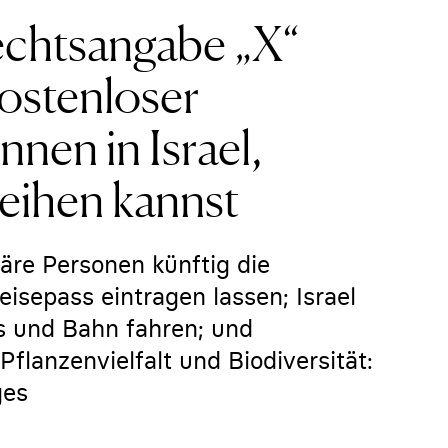
echtsangabe „X“
kostenloser
nen in Israel,
leihen kannst
äre Personen künftig die
isepass eintragen lassen; Israel
us und Bahn fahren; und
Pflanzenvielfalt und Biodiversität:
ges