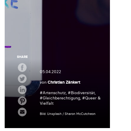
SHARE
05.04.2022
von
Christian Zänkert
#
Artenschutz
, #
Biodiversität
,
#
Gleichberechtigung
, #
Queer &
Vielfalt
Bild: Unsplash / Sharon McCutcheon