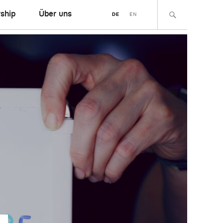
ship
Über uns
DE
EN