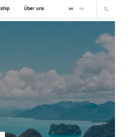
ship
Über uns
DE
EN