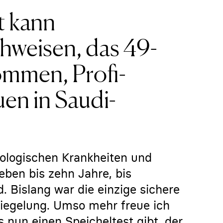
t kann
hweisen, das 49-
ommen, Profi-
uen in Saudi-
kologischen Krankheiten und
eben bis zehn Jahre, bis
. Bislang war die einzige sichere
egelung. Umso mehr freue ich
 nun einen Speicheltest gibt, der