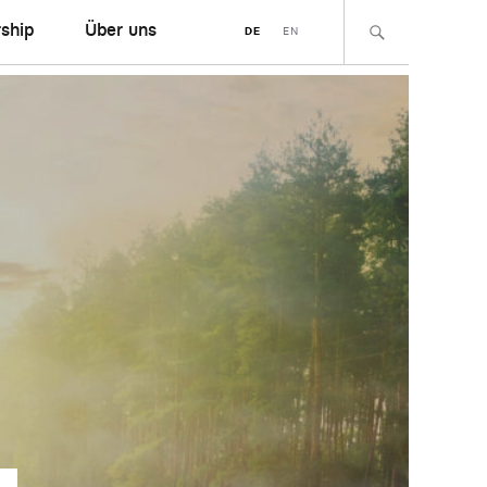
ship
Über uns
DE
EN