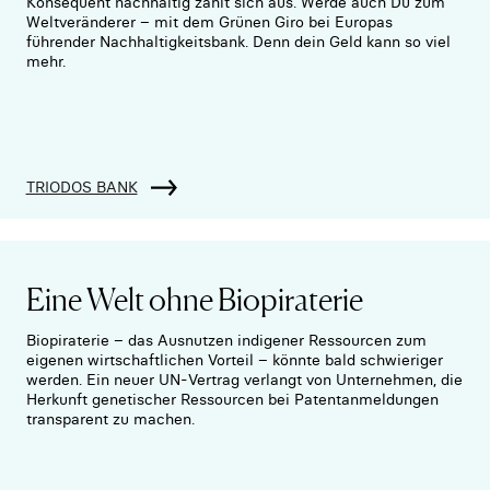
Konsequent nachhaltig zahlt sich aus. Werde auch Du zum
Weltveränderer – mit dem Grünen Giro bei Europas
führender Nachhaltigkeitsbank. Denn dein Geld kann so viel
mehr.
TRIODOS BANK
Eine Welt ohne Biopiraterie
Biopiraterie – das Ausnutzen indigener Ressourcen zum
eigenen wirtschaftlichen Vorteil – könnte bald schwieriger
werden. Ein neuer UN-Vertrag verlangt von Unternehmen, die
Herkunft genetischer Ressourcen bei Patentanmeldungen
transparent zu machen.