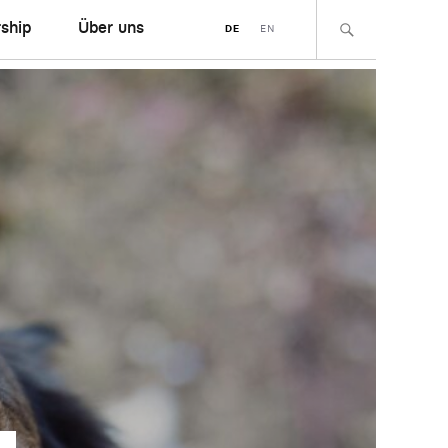
ship
Über uns
DE
EN