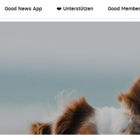
Good News App
❤️ Unterstützen
Good Member