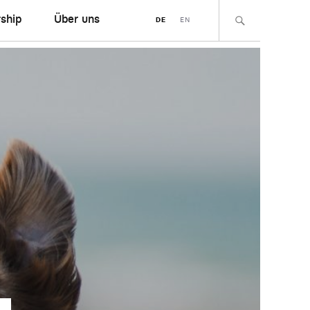
ship
Über uns
DE
EN