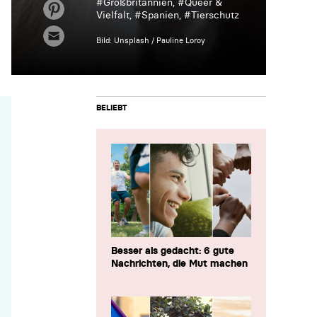
#
Großbritannien
, #
Queer &
Vielfalt
, #
Spanien
, #
Tierschutz
Bild: Unsplash / Pauline Loroy
BELIEBT
Besser als gedacht: 6 gute
Nachrichten, die Mut machen