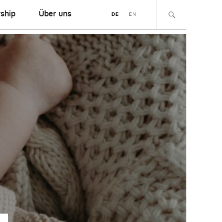
ship
Über uns
DE
EN