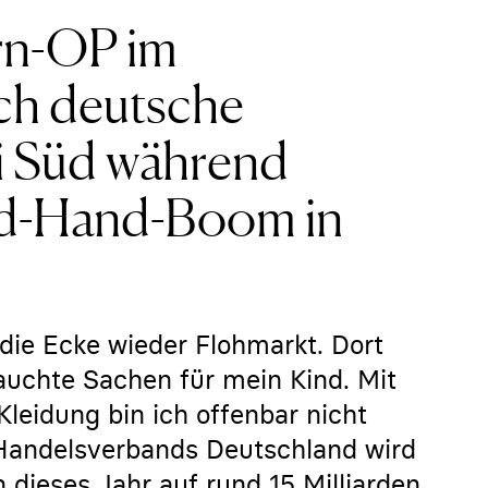
rn-OP im
och deutsche
i Süd während
nd-Hand-Boom in
ie Ecke wieder Flohmarkt. Dort
auchte Sachen für mein Kind. Mit
leidung bin ich offenbar nicht
s Handelsverbands Deutschland wird
dieses Jahr auf rund 15 Milliarden