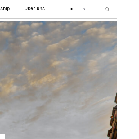
ship
Über uns
DE
EN