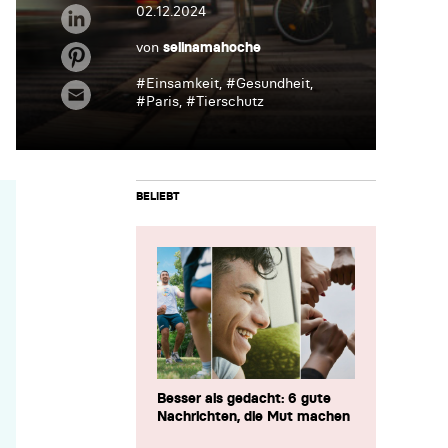
02.12.2024
von
selinamahoche
#
Einsamkeit
, #
Gesundheit
,
#
Paris
, #
Tierschutz
BELIEBT
Besser als gedacht: 6 gute
Nachrichten, die Mut machen