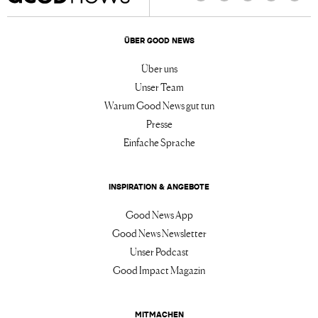
Facebook
Twitter
Instagram
LinkedIn
TikTo
ÜBER GOOD NEWS
Über uns
Unser Team
Warum Good News gut tun
Presse
Einfache Sprache
INSPIRATION & ANGEBOTE
Good News App
Good News Newsletter
Unser Podcast
Good Impact Magazin
MITMACHEN