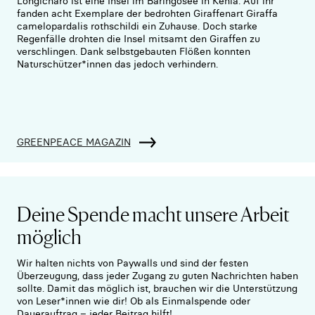
Longicharo ist eine Insel im Baringosee in Kenia. Auf ihr
fanden acht Exemplare der bedrohten Giraffenart Giraffa
camelopardalis rothschildi ein Zuhause. Doch starke
Regenfälle drohten die Insel mitsamt den Giraffen zu
verschlingen. Dank selbstgebauten Flößen konnten
Naturschützer*innen das jedoch verhindern.
GREENPEACE MAGAZIN
Deine Spende macht unsere Arbeit
möglich
Wir halten nichts von Paywalls und sind der festen
Überzeugung, dass jeder Zugang zu guten Nachrichten haben
sollte. Damit das möglich ist, brauchen wir die Unterstützung
von Leser*innen wie dir! Ob als Einmalspende oder
Dauerauftrag – jeder Beitrag hilft!