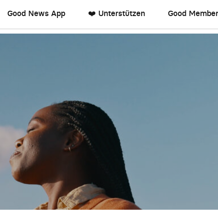
Good News App
❤️ Unterstützen
Good Member