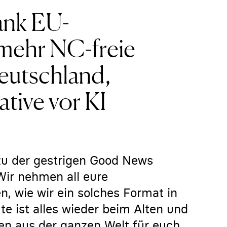
ank EU-
mehr NC-freie
eutschland,
ative vor KI
zu der gestrigen Good News
Wir nehmen all eure
 wie wir ein solches Format in
te ist alles wieder beim Alten und
en aus der ganzen Welt für euch.