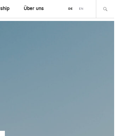
ship
Über uns
DE
EN