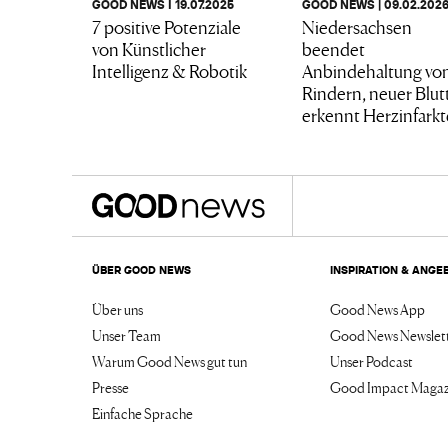
GOOD NEWS I 19.07.2025
GOOD NEWS | 09.02.202
7 positive Potenziale
Niedersachsen
von Künstlicher
beendet
Intelligenz & Robotik
Anbindehaltung vo
Rindern, neuer Blut
erkennt Herzinfarkte
ÜBER GOOD NEWS
INSPIRATION & ANGE
Über uns
Good News App
Unser Team
Good News Newslet
Warum Good News gut tun
Unser Podcast
Presse
Good Impact Magaz
Einfache Sprache