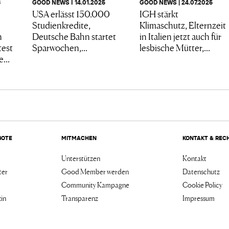
6
GOOD NEWS I 14.01.2025
GOOD NEWS | 24.07.2025
USA erlässt 150.000
IGH stärkt
Studienkredite,
Klimaschutz, Elternzeit
n
Deutsche Bahn startet
in Italien jetzt auch für
test
Sparwochen,...
lesbische Mütter,...
...
BOTE
MITMACHEN
KONTAKT & REC
Unterstützen
Kontakt
ter
Good Member werden
Datenschutz
Community Kampagne
Cookie Policy
in
Transparenz
Impressum