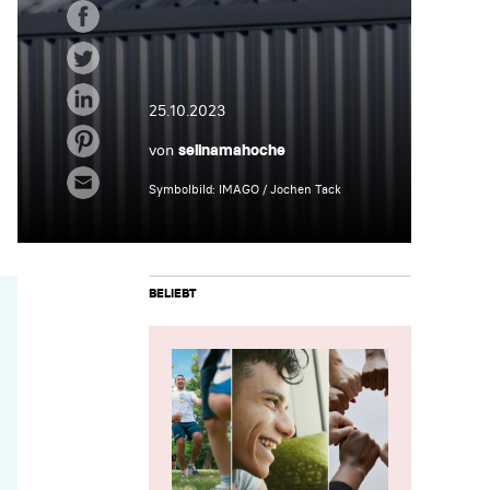
25.10.2023
von
selinamahoche
Symbolbild: IMAGO / Jochen Tack
BELIEBT