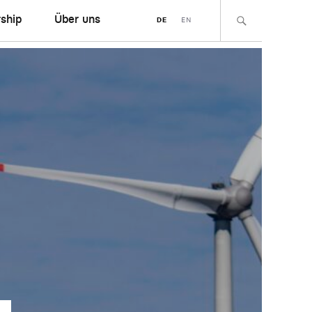
ship
Über uns
DE
EN