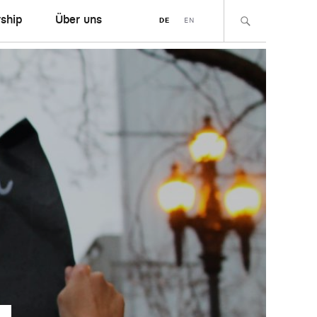
ship
Über uns
DE
EN