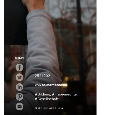
SHARE
25.11.2021
von
selinamahoche
#
Bildung
, #
Frauenrechte
,
#
Gesellschaft
Bild: Unsplash / lucia