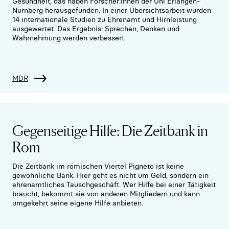
Gesundheit, das haben Forscher:innen der Uni Erlangen-
Nürnberg herausgefunden. In einer Übersichtsarbeit wurden
14 internationale Studien zu Ehrenamt und Hirnleistung
ausgewertet. Das Ergebnis: Sprechen, Denken und
Wahrnehmung werden verbessert.
MDR
Gegenseitige Hilfe: Die Zeitbank in
Rom
Die Zeitbank im römischen Viertel Pigneto ist keine
gewöhnliche Bank. Hier geht es nicht um Geld, sondern ein
ehrenamtliches Tauschgeschäft. Wer Hilfe bei einer Tätigkeit
braucht, bekommt sie von anderen Mitgliedern und kann
umgekehrt seine eigene Hilfe anbieten.