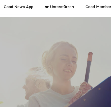
Good News App
❤️ Unterstützen
Good Member