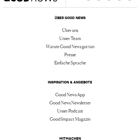
Facebook
Twitter
Instagram
LinkedIn
TikTo
ÜBER GOOD NEWS
Über uns
Unser Team
Warum Good News gut tun
Presse
Einfache Sprache
INSPIRATION & ANGEBOTE
Good News App
Good News Newsletter
Unser Podcast
Good Impact Magazin
MITMACHEN