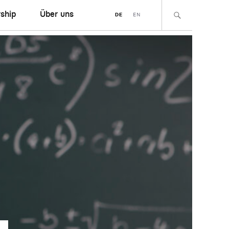
ship
Über uns
DE
EN