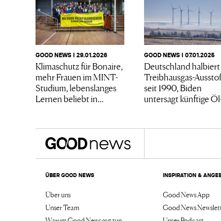
GOOD NEWS I 29.01.2026
GOOD NEWS I 07.01.2025
Klimaschutz für Bonaire,
Deutschland halbiert
mehr Frauen im MINT-
Treibhausgas-Aussto
Studium, lebenslanges
seit 1990, Biden
Lernen beliebt in...
untersagt künftige Öl-
ÜBER GOOD NEWS
INSPIRATION & ANGE
Über uns
Good News App
Unser Team
Good News Newslet
Warum Good News gut tun
Unser Podcast