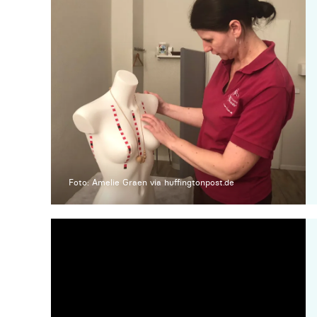
Foto: Amelie Graen via huffingtonpost.de