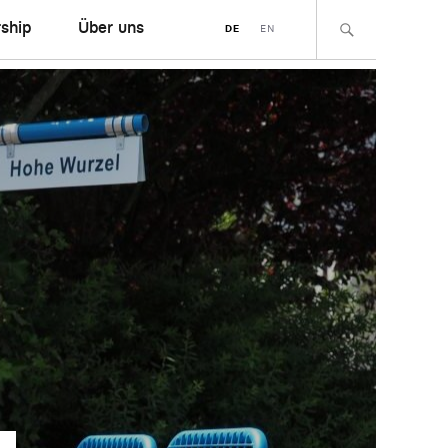
ship
Über uns
DE
EN