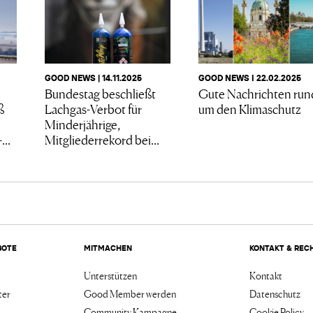
GOOD NEWS I 22.02.2025
GOOD NEWS | 14.11.2025
Gute Nachrichten run
Bundestag beschließt
um den Klimaschutz
ß
Lachgas-Verbot für
Minderjährige,
...
Mitgliederrekord bei...
BOTE
MITMACHEN
KONTAKT & REC
Unterstützen
Kontakt
ter
Good Member werden
Datenschutz
Community Kampagne
Cookie Policy