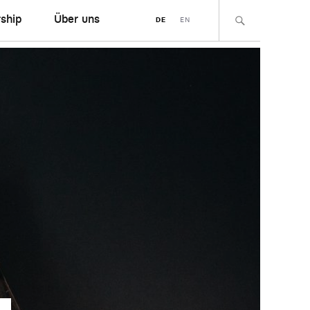
ship
Über uns
DE
EN