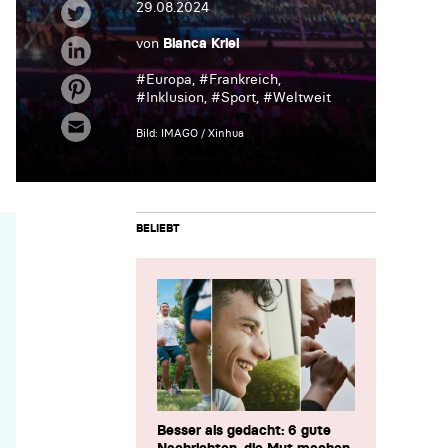
29.08.2024
von
Bianca Kriel
#
Europa
, #
Frankreich
,
#
Inklusion
, #
Sport
, #
Weltweit
Bild: IMAGO / Xinhua
BELIEBT
Besser als gedacht: 6 gute