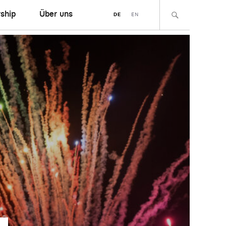
ship
Über uns
DE
EN